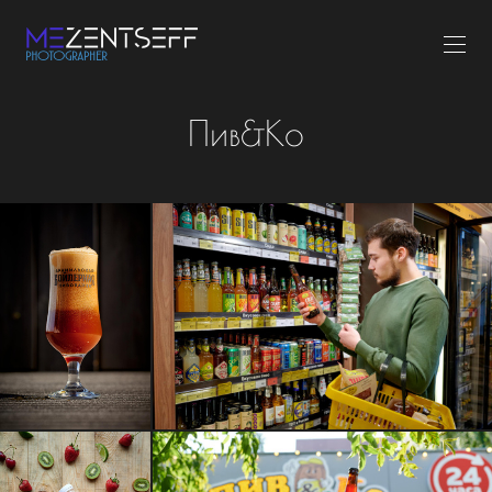
Пив&Ко